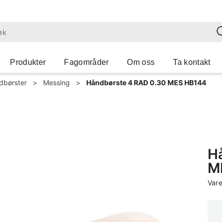
Produkter
Fagområder
Om oss
Ta kontakt
dbørster
>
Messing
>
Håndbørste 4 RAD 0.30 MES HB144
H
M
Vare