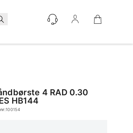
Logg inn
åndbørste 4 RAD 0.30
ES HB144
nr:
100154