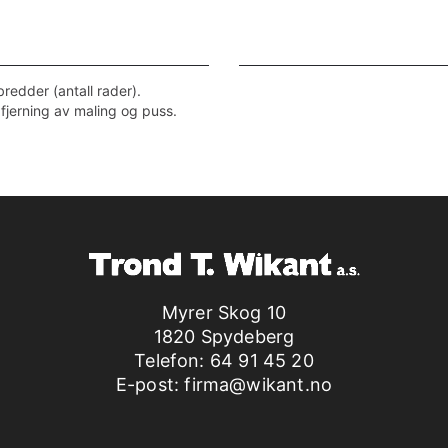
bredder (antall rader).
 fjerning av maling og puss.
Myrer Skog 10
1820 Spydeberg
Telefon:
64 91 45 20
E-post:
firma@wikant.no