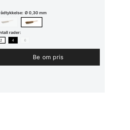
rådtykkelse
Ø 0,30 mm
ntall rader
2
4
6
Be om pris