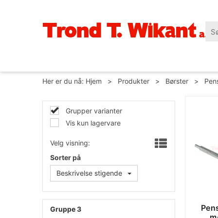
Her er du nå:
Hjem
>
Produkter
>
Børster
>
Pens
Grupper varianter
Vis kun lagervare
Velg visning:
Sorter på
Beskrivelse stigende
Pens
Gruppe 3
m/