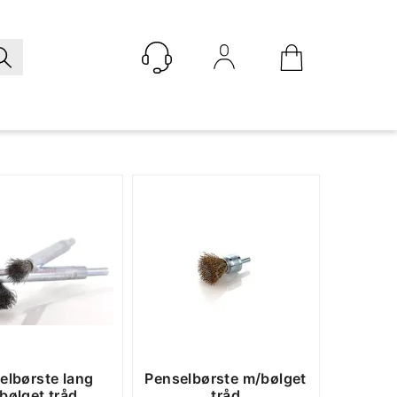
Logg inn
elbørste lang
Penselbørste m/bølget
bølget tråd
tråd