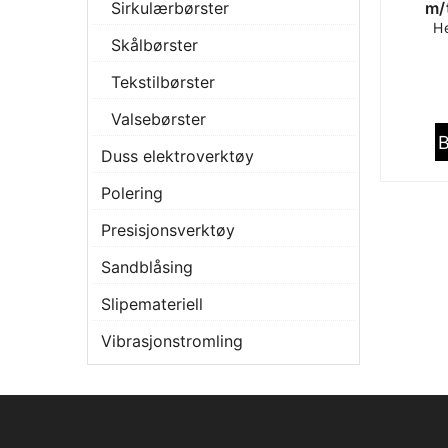
Sirkulærbørster
m/
He
Skålbørster
Tekstilbørster
Valsebørster
B
Duss elektroverktøy
Polering
Presisjonsverktøy
Sandblåsing
Slipemateriell
Vibrasjonstromling