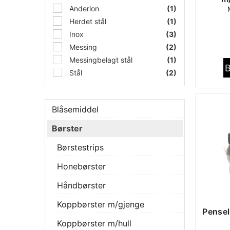
Anderlon
(1)
Herdet stål
(1)
Inox
(3)
Messing
(2)
Messingbelagt stål
(1)
B
Stål
(2)
Blåsemiddel
Børster
Børstestrips
Honebørster
Håndbørster
Koppbørster m/gjenge
Pensel
Koppbørster m/hull