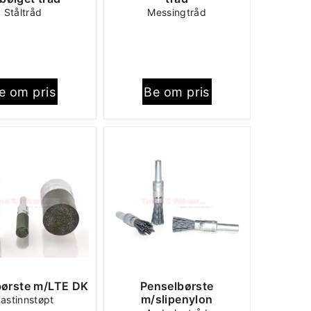
Ståltråd
Messingtråd
e om pris
Be om pris
børste m/LTE DK
Penselbørste
m/slipenylon
lastinnstøpt