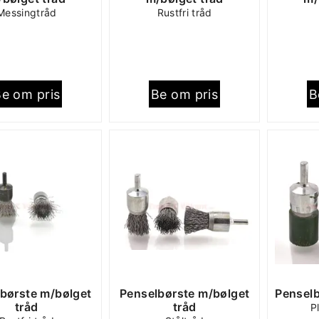
Messingtråd
Rustfri tråd
e om pris
Be om pris
B
børste m/bølget
Penselbørste m/bølget
Pensel
tråd
tråd
P