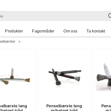
Produkter
Fagområder
Om oss
Ta kontakt
elbørster
>
elbørste lang
Penselbørste lang
Pens
bølget tråd
m/bølget tråd
m/