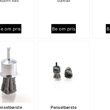
Rustfri tråd
Ståltråd
e om pris
Be om pris
B
enselbørste
Penselbørste