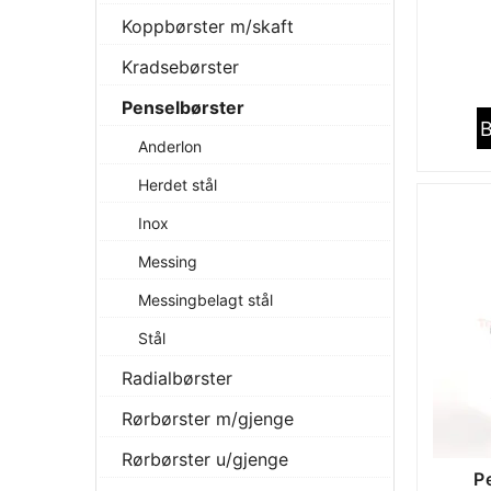
Koppbørster m/skaft
Kradsebørster
Penselbørster
B
Anderlon
Herdet stål
Inox
Messing
Messingbelagt stål
Stål
Radialbørster
Rørbørster m/gjenge
Rørbørster u/gjenge
P