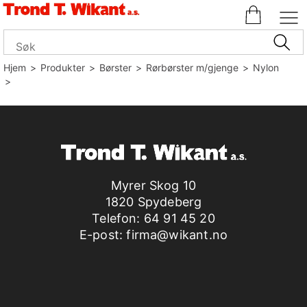
Hjem
>
Produkter
>
Børster
>
Rørbørster m/gjenge
>
Nylon
>
Myrer Skog 10
1820 Spydeberg
Telefon:
64 91 45 20
E-post:
firma@wikant.no